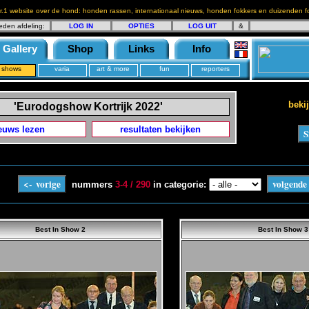
r.1 website over de hond: honden rassen, internationaal nieuws, honden fokkers en duizenden fo
eden afdeling:
LOG IN
OPTIES
LOG UIT
&
Gallery
Shop
Links
Info
shows
varia
art & more
fun
reporters
bekij
'Eurodogshow Kortrijk 2022'
euws lezen
resultaten bekijken
nummers
3-4 / 290
in categorie:
Best In Show 2
Best In Show 3