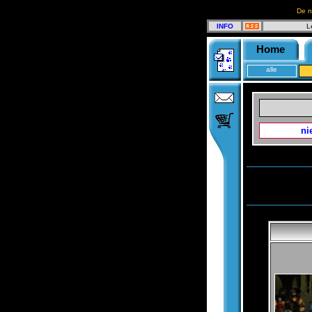
De n
INFO
L
Home
alle
ni