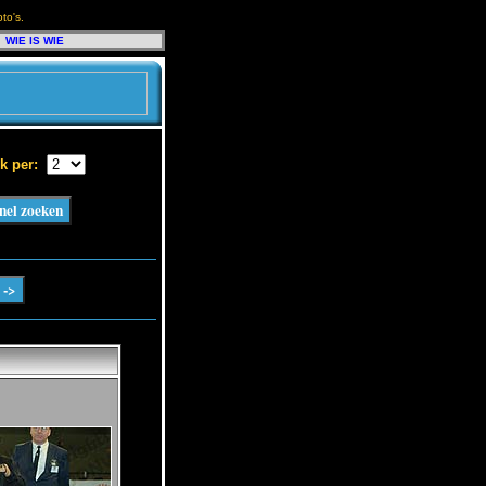
to's.
WIE IS WIE
k per: