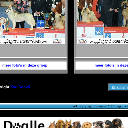
meer foto's in deze groep
meer foto's in dez
yright
Karl Donvil