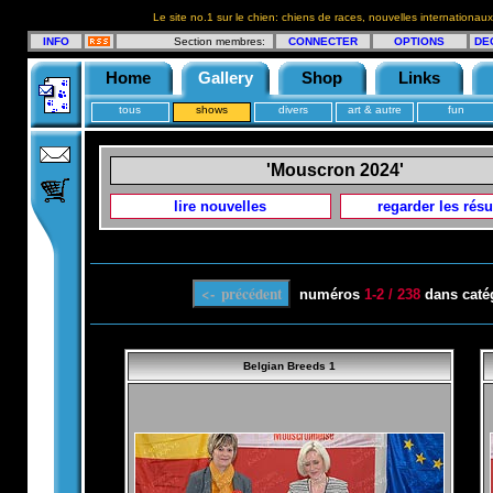
Le site no.1 sur le chien: chiens de races, nouvelles internationaux
INFO
Section membres:
CONNECTER
OPTIONS
DE
Home
Gallery
Shop
Links
tous
shows
divers
art & autre
fun
'Mouscron 2024'
lire nouvelles
regarder les résu
numéros
1-2 / 238
dans caté
Belgian Breeds 1