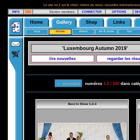
Le site no.1 sur le chien: chiens de races, nouvelles internationaux
INFO
Section membres:
CONNECTER
OPTIONS
DE
Home
Gallery
Shop
Links
tous
shows
divers
art & autre
fun
'Luxembourg Autumn 2019'
lire nouvelles
regarder les résu
numéros
1-2 / 240
dans caté
Best In Show 1-2-3