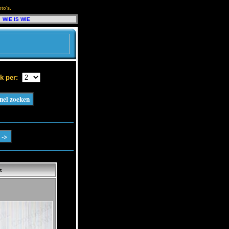
to's.
WIE IS WIE
k per:
t