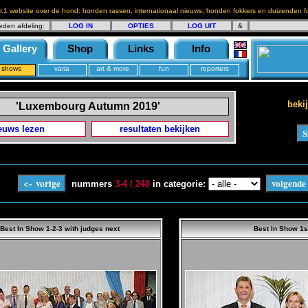
r.1 website over de hond: honden rassen, internationaal nieuws, honden fokkers en duizenden fo
eden afdeling:
LOG IN
OPTIES
LOG UIT
&
Gallery
Shop
Links
Info
shows
varia
art & more
fun
reporters
bekij
'Luxembourg Autumn 2019'
euws lezen
resultaten bekijken
nummers
3-4 / 240
in categorie:
Best In Show 1-2-3 with judges next
Best In Show 1s