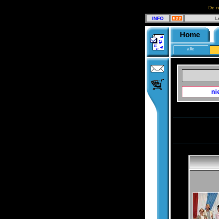
De n
INFO
L
Home
alle
ni